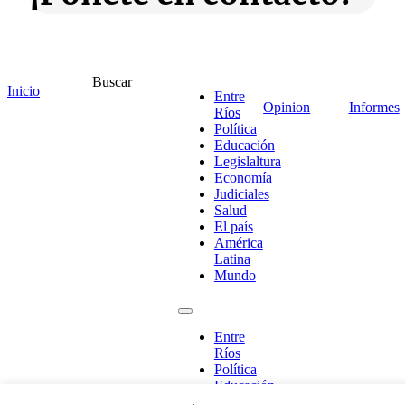
Escribe aquí abajo lo que desees buscar
Buscar
Inicio
luego presiona el botón "buscar"
Entre
Opinion
Informes
Buscar
Buscar
Ríos
O bien prueba
Política
Buscar en el archivo
Educación
Legislaltura
Economía
Judiciales
Salud
El país
América
Latina
Mundo
Entre
Ríos
Política
Educación
Legislaltura