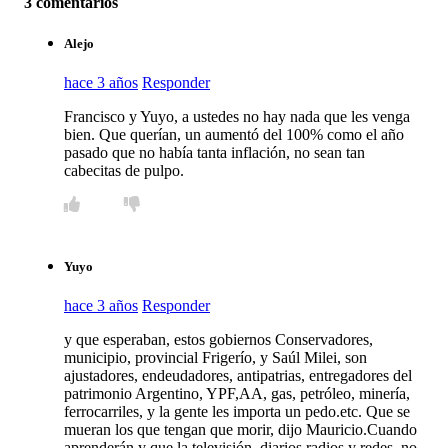
3 comentarios
Alejo
hace 3 años
Responder
Francisco y Yuyo, a ustedes no hay nada que les venga
bien. Que querían, un aumentó del 100% como el año
pasado que no había tanta inflación, no sean tan
cabecitas de pulpo.
Yuyo
hace 3 años
Responder
y que esperaban, estos gobiernos Conservadores,
municipio, provincial Frigerío, y Saúl Milei, son
ajustadores, endeudadores, antipatrias, entregadores del
patrimonio Argentino, YPF,AA, gas, petróleo, minería,
ferrocarriles, y la gente les importa un pedo.etc. Que se
mueran los que tengan que morir, dijo Mauricio.Cuando
aprenderán y que la televisión, diarios radios y redes, no