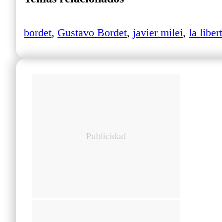
bordet
,
Gustavo Bordet
,
javier milei
,
la libe