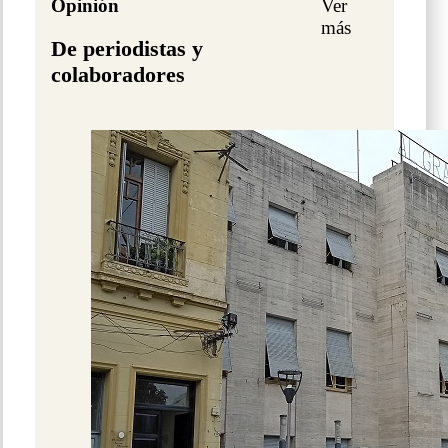
Opinión
Ver
más
De periodistas y
colaboradores