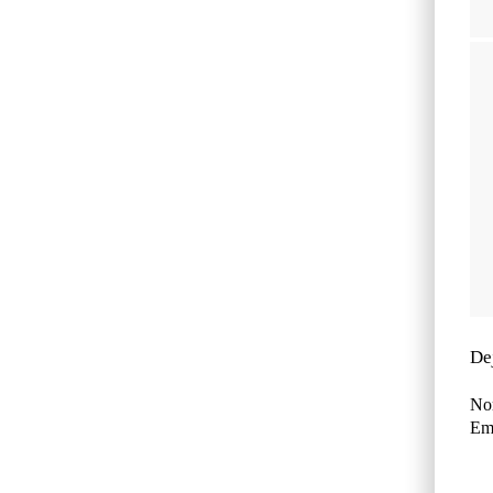
De
No
Ema