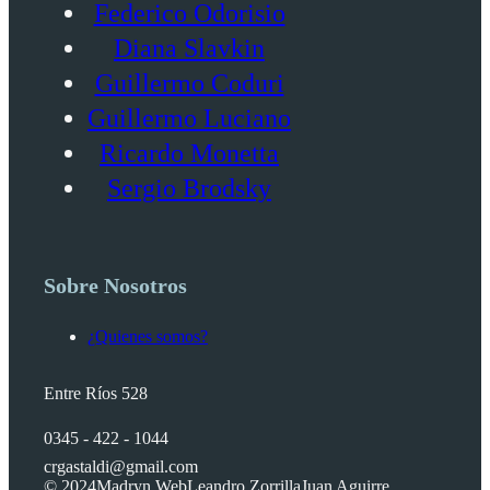
Federico Odorisio
Diana Slavkin
Guillermo Coduri
Guillermo Luciano
Ricardo Monetta
Sergio Brodsky
Sobre Nosotros
¿Quienes somos?
Entre Ríos 528
0345 - 422 - 1044
crgastaldi@gmail.com
© 2024
Madryn Web
Leandro Zorrilla
Juan Aguirre