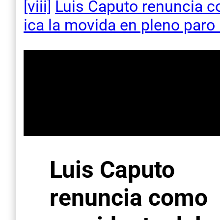
[viii]
Luis Caputo renuncia co
ica la movida en pleno par
Luis Caputo
renuncia como