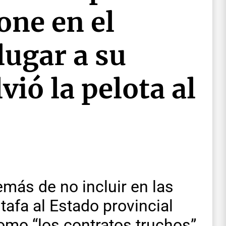
one en el
lugar a su
vió la pelota al
emás de no incluir en las
afa al Estado provincial
omo “los contratos truchos”