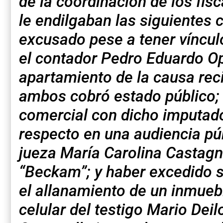
de la coordinación de los fi
le endilgaban las siguientes
excusado pese a tener víncul
el contador Pedro Eduardo Op
apartamiento de la causa reci
ambos cobró estado público; 
comercial con dicho imputado
respecto en una audiencia púb
jueza María Carolina Castagn
“Beckam”; y haber excedido 
el allanamiento de un inmuebl
celular del testigo Mario Deil