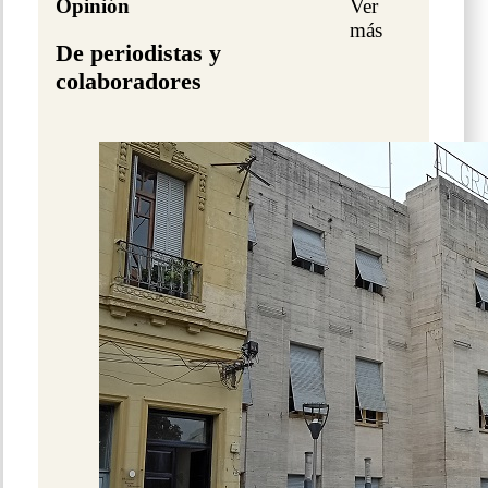
Opinión
Ver
más
De periodistas y
colaboradores