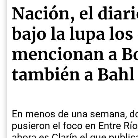
Nación, el diar
bajo la lupa los
mencionan a Bo
también a Bahl
En menos de una semana, d
pusieron el foco en Entre Rí
ahora es Clarín el que publi