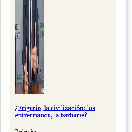
¿Frigerio, la civilización; los
entrerrianos, la barbarie?
Redaccion