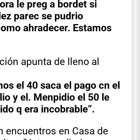
ora le preg a bordet si
lez parec se pudrio
 como ahradecer. Estamos
ión apunta de lleno al
mos el 40 saca el pago cn el
io y el. Menpidio el 50 le
dido q era incobrable”.
n encuentros en Casa de