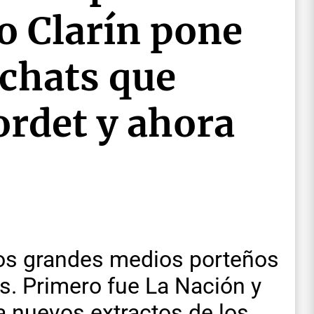
io Clarín pone
 chats que
rdet y ahora
os grandes medios porteños
os. Primero fue La Nación y
ca nuevos extractos de los