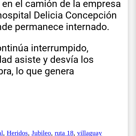
 en el camión de la empresa
 hospital Delicia Concepción
nde permanece internado.
continúa interrumpido,
ad asiste y desvía los
bra, lo que genera
al
,
Heridos
,
Jubileo
,
ruta 18
,
villaguay