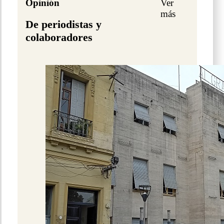
Opinión
Ver
más
De periodistas y
colaboradores