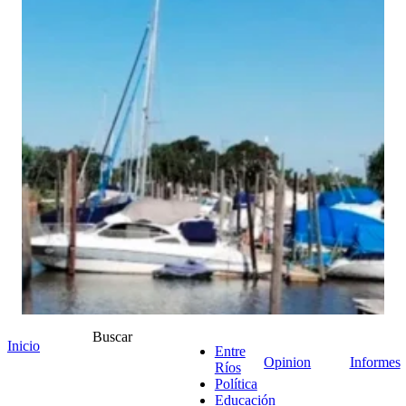
Buscar
Inicio
Entre
Opinion
Informes
Ríos
Política
Educación