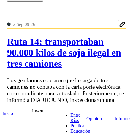
12 Sep 09:26
Ruta 14: transportaban
90.000 kilos de soja ilegal en
tres camiones
Los gendarmes cotejaron que la carga de tres
camiones no contaba con la carta porte electrónica
correspondiente para su traslado. Posteriormente, se
informó a DIARIOJUNIO, inspeccionaron una
camionera sospechada de ser del “puntero” de los
Buscar
camiones con soja y hallaron una pistola sujetada
Inicio
Entre
Opinion
Informes
debajo del volante.
Ríos
Política
Educación