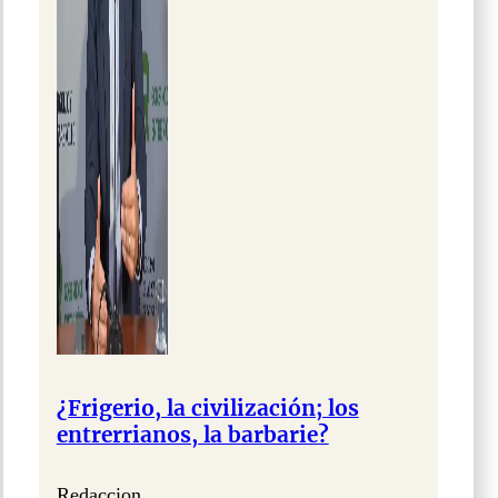
¿Frigerio, la civilización; los
entrerrianos, la barbarie?
Redaccion