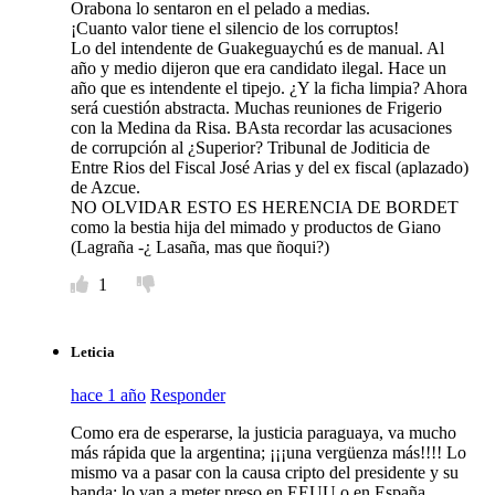
Orabona lo sentaron en el pelado a medias.
¡Cuanto valor tiene el silencio de los corruptos!
Lo del intendente de Guakeguaychú es de manual. Al
año y medio dijeron que era candidato ilegal. Hace un
año que es intendente el tipejo. ¿Y la ficha limpia? Ahora
será cuestión abstracta. Muchas reuniones de Frigerio
con la Medina da Risa. BAsta recordar las acusaciones
de corrupción al ¿Superior? Tribunal de Joditicia de
Entre Rios del Fiscal José Arias y del ex fiscal (aplazado)
de Azcue.
NO OLVIDAR ESTO ES HERENCIA DE BORDET
como la bestia hija del mimado y productos de Giano
(Lagraña -¿ Lasaña, mas que ñoqui?)
1
Leticia
hace 1 año
Responder
Como era de esperarse, la justicia paraguaya, va mucho
más rápida que la argentina; ¡¡¡una vergüenza más!!!! Lo
mismo va a pasar con la causa cripto del presidente y su
banda; lo van a meter preso en EEUU o en España,