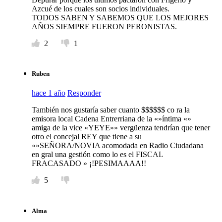
Azcué de los cuales son socios individuales.
TODOS SABEN Y SABEMOS QUE LOS MEJORES
AÑOS SIEMPRE FUERON PERONISTAS.
2
1
Ruben
hace 1 año
Responder
También nos gustaría saber cuanto $$$$$$ co ra la
emisora local Cadena Entrerriana de la «»íntima «»
amiga de la vice «YEYE»» vergüenza tendrían que tener
otro el concejal REY que tiene a su
«»SEÑORA/NOVIA acomodada en Radio Ciudadana
en gral una gestión como lo es el FISCAL
FRACASADO » ¡!PESIMAAAA!!
5
Alma