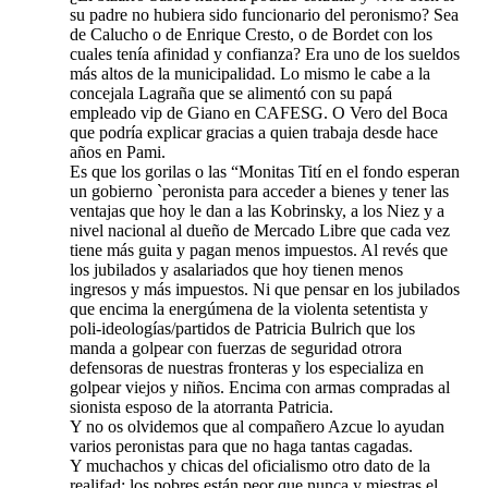
su padre no hubiera sido funcionario del peronismo? Sea
de Calucho o de Enrique Cresto, o de Bordet con los
cuales tenía afinidad y confianza? Era uno de los sueldos
más altos de la municipalidad. Lo mismo le cabe a la
concejala Lagraña que se alimentó con su papá
empleado vip de Giano en CAFESG. O Vero del Boca
que podría explicar gracias a quien trabaja desde hace
años en Pami.
Es que los gorilas o las “Monitas Tití en el fondo esperan
un gobierno `peronista para acceder a bienes y tener las
ventajas que hoy le dan a las Kobrinsky, a los Niez y a
nivel nacional al dueño de Mercado Libre que cada vez
tiene más guita y pagan menos impuestos. Al revés que
los jubilados y asalariados que hoy tienen menos
ingresos y más impuestos. Ni que pensar en los jubilados
que encima la energúmena de la violenta setentista y
poli-ideologías/partidos de Patricia Bulrich que los
manda a golpear con fuerzas de seguridad otrora
defensoras de nuestras fronteras y los especializa en
golpear viejos y niños. Encima con armas compradas al
sionista esposo de la atorranta Patricia.
Y no os olvidemos que al compañero Azcue lo ayudan
varios peronistas para que no haga tantas cagadas.
Y muchachos y chicas del oficialismo otro dato de la
realifad: los pobres están peor que nunca y miestras el