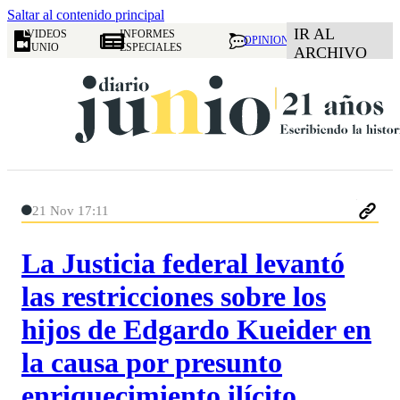
Saltar al contenido principal
IR AL
VIDEOS
INFORMES
OPINION
JUNIO
ESPECIALES
ARCHIVO
21 Nov 17:11
La Justicia federal levantó
las restricciones sobre los
hijos de Edgardo Kueider en
la causa por presunto
enriquecimiento ilícito