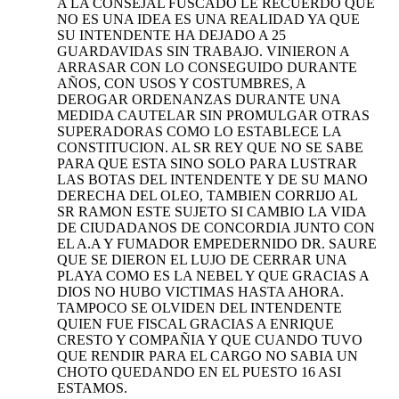
A LA CONSEJAL FUSCADO LE RECUERDO QUE
NO ES UNA IDEA ES UNA REALIDAD YA QUE
SU INTENDENTE HA DEJADO A 25
GUARDAVIDAS SIN TRABAJO. VINIERON A
ARRASAR CON LO CONSEGUIDO DURANTE
AÑOS, CON USOS Y COSTUMBRES, A
DEROGAR ORDENANZAS DURANTE UNA
MEDIDA CAUTELAR SIN PROMULGAR OTRAS
SUPERADORAS COMO LO ESTABLECE LA
CONSTITUCION. AL SR REY QUE NO SE SABE
PARA QUE ESTA SINO SOLO PARA LUSTRAR
LAS BOTAS DEL INTENDENTE Y DE SU MANO
DERECHA DEL OLEO, TAMBIEN CORRIJO AL
SR RAMON ESTE SUJETO SI CAMBIO LA VIDA
DE CIUDADANOS DE CONCORDIA JUNTO CON
EL A.A Y FUMADOR EMPEDERNIDO DR. SAURE
QUE SE DIERON EL LUJO DE CERRAR UNA
PLAYA COMO ES LA NEBEL Y QUE GRACIAS A
DIOS NO HUBO VICTIMAS HASTA AHORA.
TAMPOCO SE OLVIDEN DEL INTENDENTE
QUIEN FUE FISCAL GRACIAS A ENRIQUE
CRESTO Y COMPAÑIA Y QUE CUANDO TUVO
QUE RENDIR PARA EL CARGO NO SABIA UN
CHOTO QUEDANDO EN EL PUESTO 16 ASI
ESTAMOS.