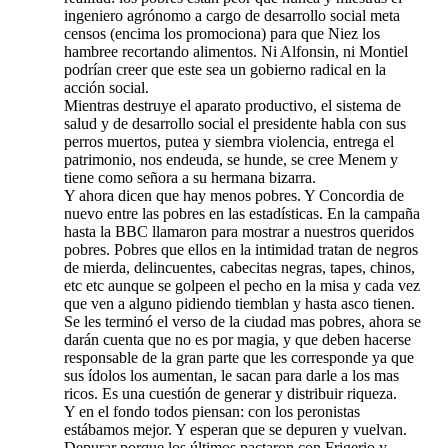
ingeniero agrónomo a cargo de desarrollo social meta
censos (encima los promociona) para que Niez los
hambree recortando alimentos. Ni Alfonsin, ni Montiel
podrían creer que este sea un gobierno radical en la
acción social.
Mientras destruye el aparato productivo, el sistema de
salud y de desarrollo social el presidente habla con sus
perros muertos, putea y siembra violencia, entrega el
patrimonio, nos endeuda, se hunde, se cree Menem y
tiene como señora a su hermana bizarra.
Y ahora dicen que hay menos pobres. Y Concordia de
nuevo entre las pobres en las estadísticas. En la campaña
hasta la BBC llamaron para mostrar a nuestros queridos
pobres. Pobres que ellos en la intimidad tratan de negros
de mierda, delincuentes, cabecitas negras, tapes, chinos,
etc etc aunque se golpeen el pecho en la misa y cada vez
que ven a alguno pidiendo tiemblan y hasta asco tienen.
Se les terminó el verso de la ciudad mas pobres, ahora se
darán cuenta que no es por magia, y que deben hacerse
responsable de la gran parte que les corresponde ya que
sus ídolos los aumentan, le sacan para darle a los mas
ricos. Es una cuestión de generar y distribuir riqueza.
Y en el fondo todos piensan: con los peronistas
estábamos mejor. Y esperan que se depuren y vuelvan.
Depurar porque los últimos pactaron con Frigerio y