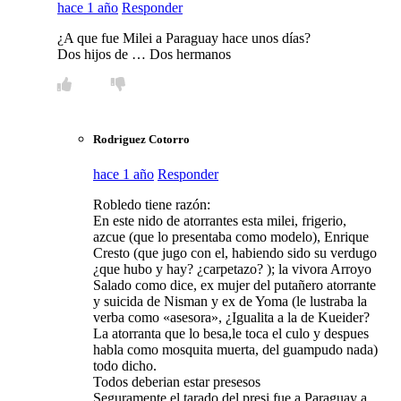
hace 1 año
Responder
¿A que fue Milei a Paraguay hace unos días?
Dos hijos de … Dos hermanos
Rodriguez Cotorro
hace 1 año
Responder
Robledo tiene razón:
En este nido de atorrantes esta milei, frigerio,
azcue (que lo presentaba como modelo), Enrique
Cresto (que jugo con el, habiendo sido su verdugo
¿que hubo y hay? ¿carpetazo? ); la vivora Arroyo
Salado como dice, ex mujer del putañero atorrante
y suicida de Nisman y ex de Yoma (le lustraba la
verba como «asesora», ¿Igualita a la de Kueider?
La atorranta que lo besa,le toca el culo y despues
habla como mosquita muerta, del guampudo nada)
todo dicho.
Todos deberian estar presesos
Seguramente el tarado del presi fue a Paraguay a