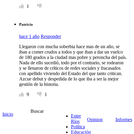
1
Patricio
hace 1 año
Responder
Llegaron con mucha soberbia hace mas de un año, se
iban a comer crudos a todos y que iban a dar un vuelco
de 180 grados a la ciudad mas pobre y peroncha del país.
Nada de ello sucedió, todo por el contrario, se rodearon
y se llenaron de críticos de redes sociales y fracasados
con apellido viviendo del Estado del que tanto critican.
Azcue debut y despedida de lo que iba a ser la mejor
gestión de la historia.
9
1
Buscar
Ramón
Inicio
Entre
Opinion
Informes
Ríos
hace 1 año
Responder
Política
Educación