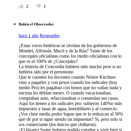
2
1
Rubén el Observador
hace 1 año
Responder
¿Estas voces histéricas se olvidan de los gobiernos de
Montiel, Alfonsin, Macri y de la Rúa? Tanto de los
concejales oficialistas como los medio oficialistas con lo
que es el 100% de ¿Concejales?
La historia de Concordia hubiera sido mucho peor si no
hubiera sido por el peronismo
Que te cuenten los docentes cuando Néstor Kirchner
vino a pagarles y con pesos cuando los radicales (hoy
medio Pro) les pagaban con bonos que no valían nada y
encima les debían meses. O cuando vacacionaban,
compraban auto, refaccionaban o construían sus casas.
Aquí los tienen a los radicales pro: subieron 140%o más
impuestos y tasas de agua, inmobiliario y al comercio.
¿Vos clase media podes lograr que te lo reduzcan al 50%
que de por si sigue siendo un impuestas? Si, pero solo si
sos comerciante (los únicos que chillaron).
¿El bizarro Sastre hubiera podido estudiar y vivir bien si