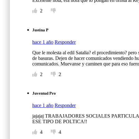
Excelente nota, era hora que lo pongan en órbita al Re
2
Justina P
hace 1 año
Responder
Que le molesta al edil Satalia? el procedimiento? pero s
de basuras. Dejen de hacer comunicados vendiendo 
comunicados. Muevanse y caminen que para eso fuero
2
2
Juventud Pro
hace 1 año
Responder
jajajaj TRABAJADORES SOCIALES PARTICU
ESE TIPO DE POLTICA!!
4
4