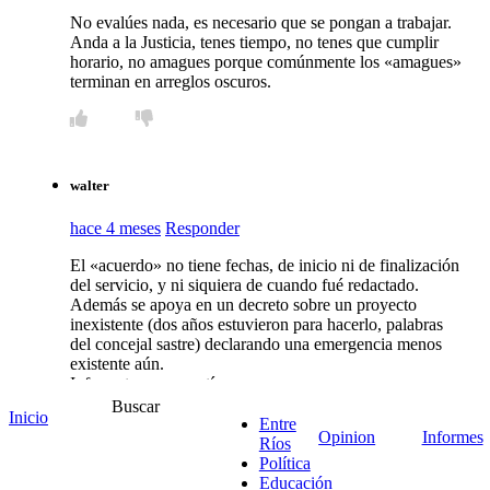
No evalúes nada, es necesario que se pongan a trabajar.
Anda a la Justicia, tenes tiempo, no tenes que cumplir
horario, no amagues porque comúnmente los «amagues»
terminan en arreglos oscuros.
walter
hace 4 meses
Responder
El «acuerdo» no tiene fechas, de inicio ni de finalización
del servicio, y ni siquiera de cuando fué redactado.
Además se apoya en un decreto sobre un proyecto
inexistente (dos años estuvieron para hacerlo, palabras
del concejal sastre) declarando una emergencia menos
existente aún.
Informate y compartí:
https://seacercalanoche.blogspot.com/
Buscar
Inicio
Entre
Opinion
Informes
2
Ríos
Política
Educación