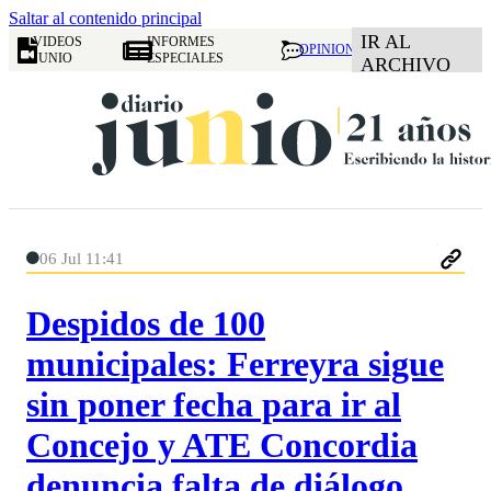
Saltar al contenido principal
IR AL
VIDEOS
INFORMES
OPINION
JUNIO
ESPECIALES
ARCHIVO
06 Jul 11:41
Despidos de 100
municipales: Ferreyra sigue
sin poner fecha para ir al
Concejo y ATE Concordia
denuncia falta de diálogo