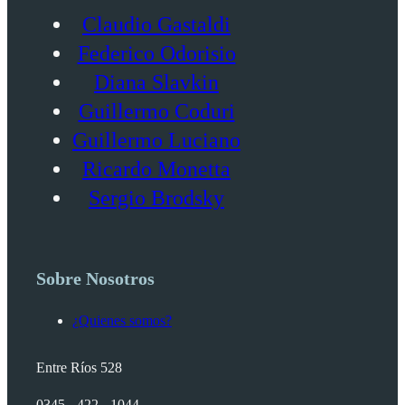
Claudio Gastaldi
Federico Odorisio
Diana Slavkin
Guillermo Coduri
Guillermo Luciano
Ricardo Monetta
Sergio Brodsky
Sobre Nosotros
¿Quienes somos?
Entre Ríos 528
0345 - 422 - 1044