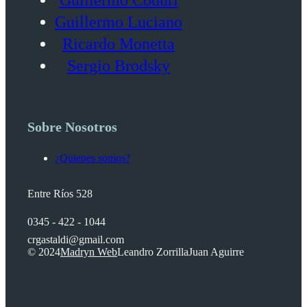
Guillermo Luciano
Ricardo Monetta
Sergio Brodsky
Sobre Nosotros
¿Quienes somos?
Entre Ríos 528
0345 - 422 - 1044
crgastaldi@gmail.com
© 2024
Madryn Web
Leandro Zorrilla
Juan Aguirre