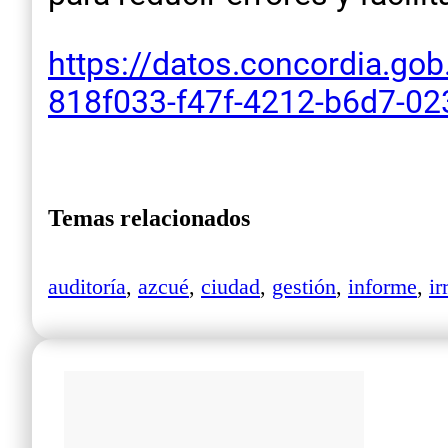
https://datos.concordia.gob
818f033-f47f-4212-b6d7-0
Temas relacionados
auditoría
,
azcué
,
ciudad
,
gestión
,
informe
,
ir