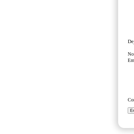
De
No
Ema
Co