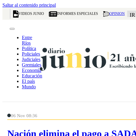
Saltar al contenido principal
VIDEOS JUNIO
INFORMES ESPECIALES
OPINION
IR
Entre
Ríos
Política
Policiales
Judiciales
Gremiales
Economía
Educación
El país
Mundo
06 Nov 08:36
Nación elimina el pago a SADA