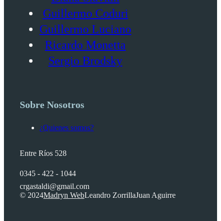
Guillermo Coduri
Guillermo Luciano
Ricardo Monetta
Sergio Brodsky
Sobre Nosotros
¿Quienes somos?
Entre Ríos 528
0345 - 422 - 1044
crgastaldi@gmail.com
© 2024
Madryn Web
Leandro Zorrilla
Juan Aguirre