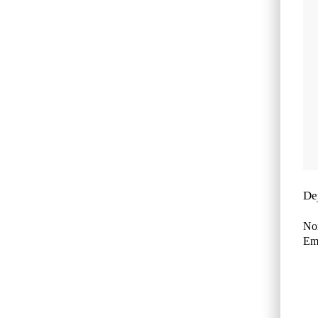
De
No
Ema