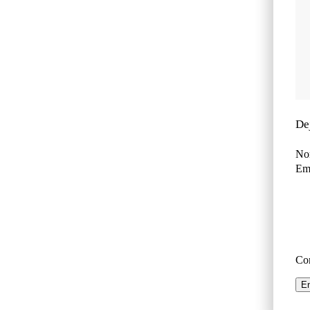
De
No
Ema
Co