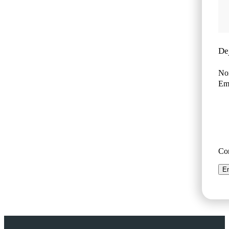
De
No
Ema
Co