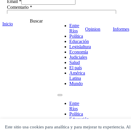
Email *
Comentario
*
Buscar
Inicio
Entre
Opinion
Informes
Ríos
Política
Educación
Legislaltura
Economía
Judiciales
Salud
El país
América
Latina
Mundo
¡Ponete en contacto!
Entre
Ríos
Política
Escribe aquí abajo lo que desees buscar
Educación
luego presiona el botón "buscar"
Legislaltura
Este sitio usa cookies para analítica y para mejorar tu experiencia. Al
Buscar
Buscar
Economía