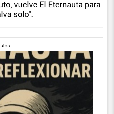
o, vuelve El Eternauta para
lva solo".
nutos