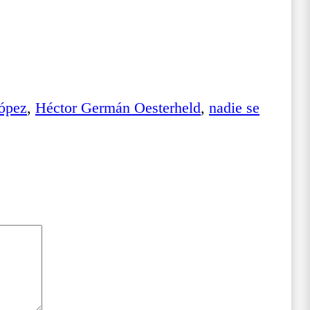
López
,
Héctor Germán Oesterheld
,
nadie se