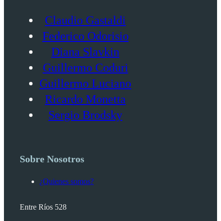
Claudio Gastaldi
Federico Odorisio
Diana Slavkin
Guillermo Coduri
Guillermo Luciano
Ricardo Monetta
Sergio Brodsky
Sobre Nosotros
¿Quienes somos?
Entre Ríos 528