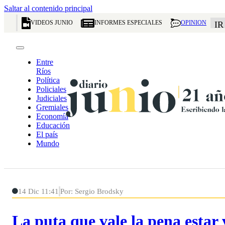
Saltar al contenido principal
VIDEOS JUNIO
INFORMES ESPECIALES
OPINION
IR
Entre
Ríos
Política
Policiales
Judiciales
Gremiales
Economía
Educación
El país
Mundo
14 Dic 11:41
Por: Sergio Brodsky
La puta que vale la pena estar 