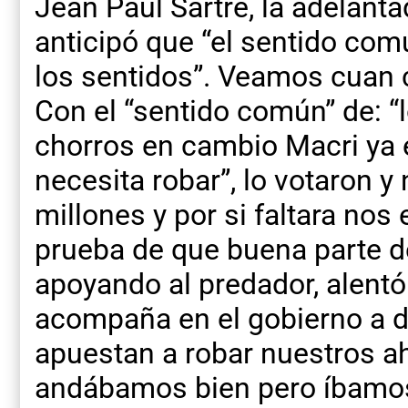
Jean Paul Sartre, la adelant
anticipó que “el sentido co
los sentidos”. Veamos cuan c
Con el “sentido común” de: “
chorros en cambio Macri ya e
necesita robar”, lo votaron y 
millones y por si faltara no
prueba de que buena parte d
apoyando al predador, alentó 
acompaña en el gobierno a de
apuestan a robar nuestros a
andábamos bien pero íbamos