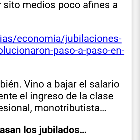
sito medios poco afines a
cias/economia/jubilaciones-
volucionaron-paso-a-paso-en-
ién. Vino a bajar el salario
ente el ingreso de la clase
esional, monotributista…
pasan los jubilados…