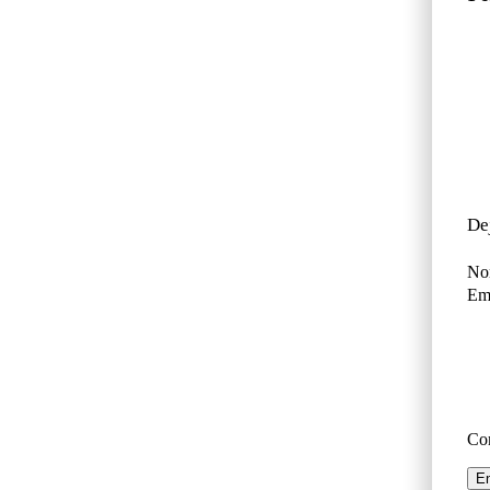
De
No
Ema
Co