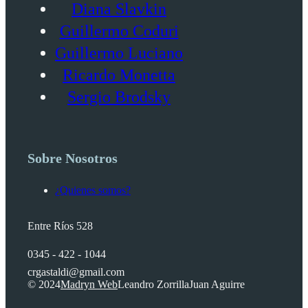
Diana Slavkin
Guillermo Coduri
Guillermo Luciano
Ricardo Monetta
Sergio Brodsky
Sobre Nosotros
¿Quienes somos?
Entre Ríos 528
0345 - 422 - 1044
crgastaldi@gmail.com
© 2024
Madryn Web
Leandro Zorrilla
Juan Aguirre