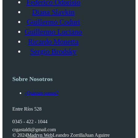
Federico Odorisio
Diana Slavkin
Guillermo Coduri
Guillermo Luciano
Ricardo Monetta
Sergio Brodsky
Sobre Nosotros
¿Quienes somos?
Entre Ríos 528
0345 - 422 - 1044
crgastaldi@gmail.com
© 2024
Madryn Web
Leandro Zorrilla
Juan Aguirre