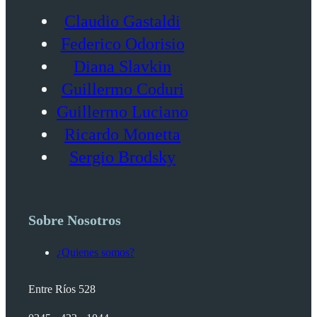
Claudio Gastaldi
Federico Odorisio
Diana Slavkin
Guillermo Coduri
Guillermo Luciano
Ricardo Monetta
Sergio Brodsky
Sobre Nosotros
¿Quienes somos?
Entre Ríos 528