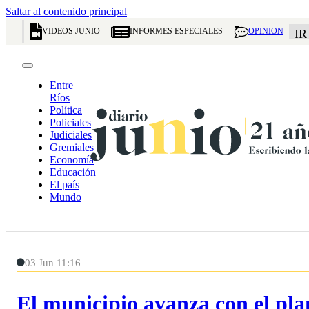
Saltar al contenido principal
VIDEOS JUNIO
INFORMES ESPECIALES
OPINION
IR
Entre
Ríos
Política
Policiales
Judiciales
Gremiales
Economía
Educación
El país
Mundo
03 Jun 11:16
El municipio avanza con el pla