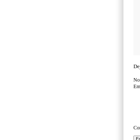
De
No
Ema
Co