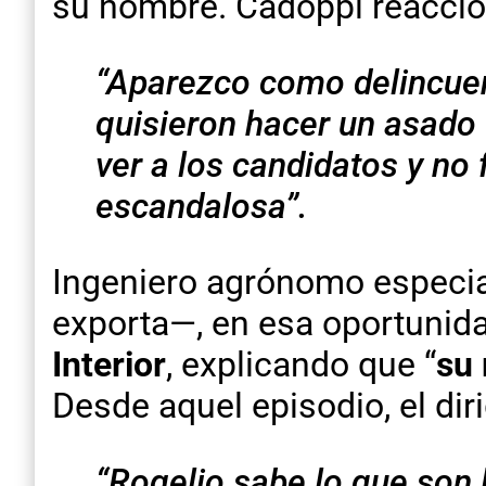
su nombre. Cadoppi reaccio
“Aparezco como delincuent
quisieron hacer un asado 
ver a los candidatos y no
escandalosa”.
Ingeniero agrónomo especial
exporta—, en esa oportunid
Interior
, explicando que “
su 
Desde aquel episodio, el dir
“Rogelio sabe lo que son 