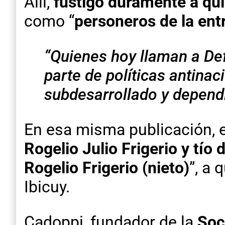
Allí,
fustigó duramente a qui
como “
personeros de la ent
“Quienes hoy llaman a Def
parte de políticas antina
subdesarrollado y depend
En esa misma publicación, 
Rogelio Julio Frigerio y tío 
Rogelio Frigerio (nieto)
”, a 
Ibicuy.
Cadoppi, fundador de la
Soc