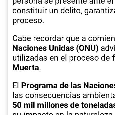
persona se presente ante el
constituir un delito, garanti
proceso.
Cabe recordar que a comien
Naciones Unidas (ONU)
advi
utilizadas en el proceso de
Muerta
.
El
Programa de las Nacione
las consecuencias ambiental
50 mil millones de tonelada
su impacto en la naturaleza.