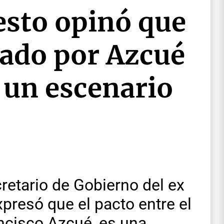
esto opinó que
cado por Azcué
 un escenario
cretario de Gobierno del ex
xpresó que el pacto entre el
ancisco Azcué, es una