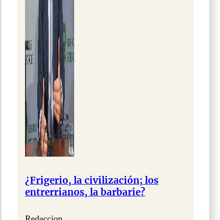
¿Frigerio, la civilización; los
entrerrianos, la barbarie?
Redaccion