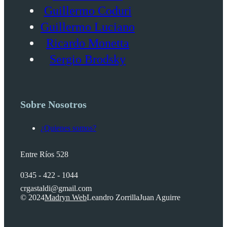
Guillermo Coduri
Guillermo Luciano
Ricardo Monetta
Sergio Brodsky
Sobre Nosotros
¿Quienes somos?
Entre Ríos 528
0345 - 422 - 1044
crgastaldi@gmail.com
© 2024
Madryn Web
Leandro Zorrilla
Juan Aguirre