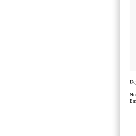
De
No
Ema