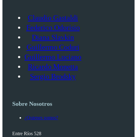
Claudio Gastaldi
Federico Odorisio
Diana Slavkin
Guillermo Coduri
Guillermo Luciano
Ricardo Monetta
Sergio Brodsky
Sobre Nosotros
¿Quienes somos?
Entre Ríos 528