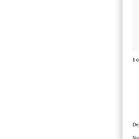
1 
De
No