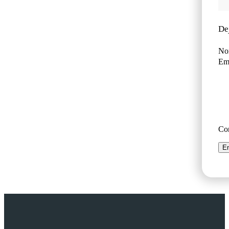
De
No
Ema
Co