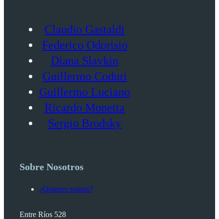
Claudio Gastaldi
Federico Odorisio
Diana Slavkin
Guillermo Coduri
Guillermo Luciano
Ricardo Monetta
Sergio Brodsky
Sobre Nosotros
¿Quienes somos?
Entre Ríos 528