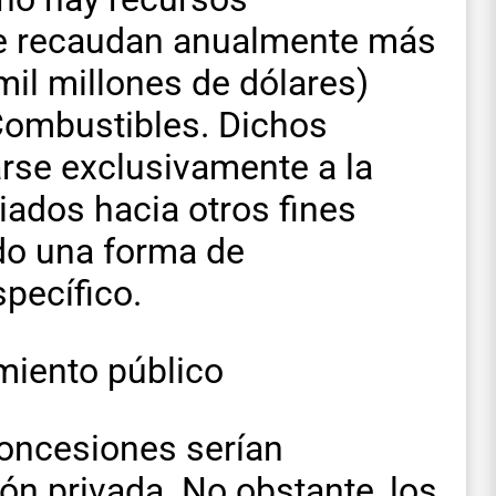
se recaudan anualmente más
mil millones de dólares)
Combustibles. Dichos
arse exclusivamente a la
viados hacia otros fines
do una forma de
pecífico.
miento público
oncesiones serían
ón privada. No obstante, los