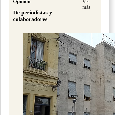
Opinión
Ver
más
De periodistas y
colaboradores