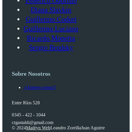
Federico Odorisio
Diana Slavkin
Guillermo Coduri
Guillermo Luciano
Ricardo Monetta
Sergio Brodsky
Sobre Nosotros
¿Quienes somos?
Entre Ríos 528
0345 - 422 - 1044
crgastaldi@gmail.com
© 2024
Madryn Web
Leandro Zorrilla
Juan Aguirre