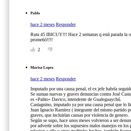
Pablo
hace 2 meses
Responder
Ruta 45 IBICUY!!! Hace 2 semanas q está parada la ob
prometió!!!!
2
Marisa Lopez
hace 2 meses
Responder
Imputado por una causa penal, el ex jefe habría seguido
Se suman nuevas y graves denuncias contra José Castag
es «Palito» Davico, intendente de Gualeguaychú.
Castagnino, imputado ya por una causa penal que lo llevó
Juan Ignacio Ramirez ( integrante del mismo partido p
graves, que incluirían causas por violencia de genero.
Según se supo, hace unos meses volvieron a ser denunci
por advertir sobre los supuestos malos manejos en los
relacion a ello y otros multiples hechos, también fuer