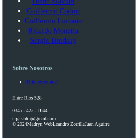
Diana Slavkin
Guillermo Coduri
Guillermo Luciano
Ricardo Monetta
Sergio Brodsky
Sobre Nosotros
¿Quienes somos?
Entre Ríos 528
0345 - 422 - 1044
crgastaldi@gmail.com
© 2024
Madryn Web
Leandro Zorrilla
Juan Aguirre