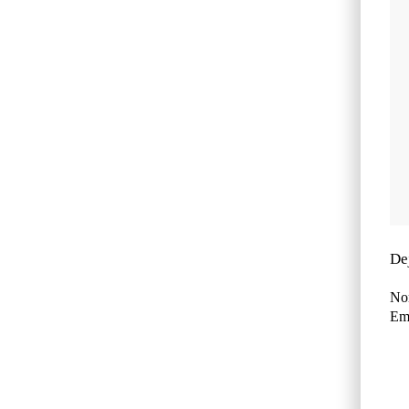
De
No
Ema