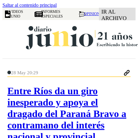
Saltar al contenido principal
IR AL
VIDEOS
INFORMES
OPINION
JUNIO
ESPECIALES
ARCHIVO
28 May 20:29
Entre Ríos da un giro
inesperado y apoya el
dragado del Paraná Bravo a
contramano del interés
nacional y provincial