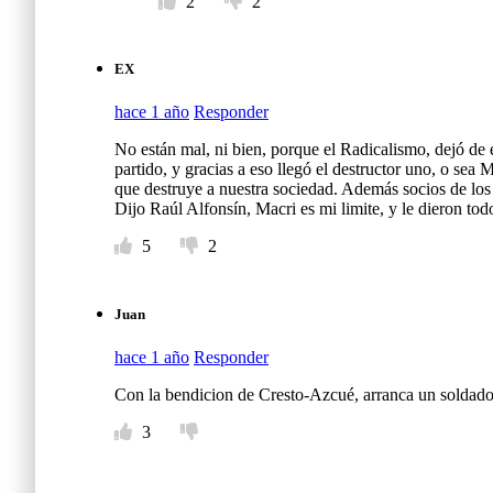
2
2
EX
hace 1 año
Responder
No están mal, ni bien, porque el Radicalismo, dejó de 
partido, y gracias a eso llegó el destructor uno, o sea 
que destruye a nuestra sociedad. Además socios de los
Dijo Raúl Alfonsín, Macri es mi limite, y le dieron tod
5
2
Juan
hace 1 año
Responder
Con la bendicion de Cresto-Azcué, arranca un soldado
3