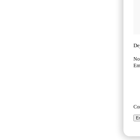
De
No
Ema
Co