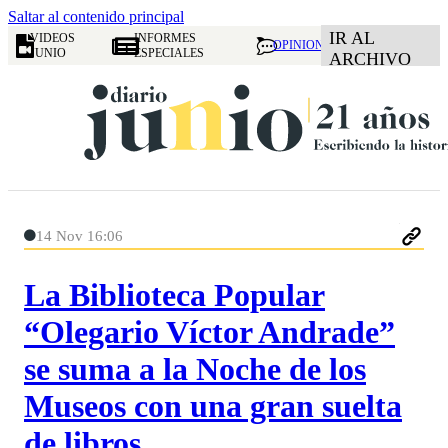
Saltar al contenido principal
IR AL
VIDEOS
INFORMES
OPINION
JUNIO
ESPECIALES
ARCHIVO
14 Nov 16:06
La Biblioteca Popular
“Olegario Víctor Andrade”
se suma a la Noche de los
Museos con una gran suelta
de libros