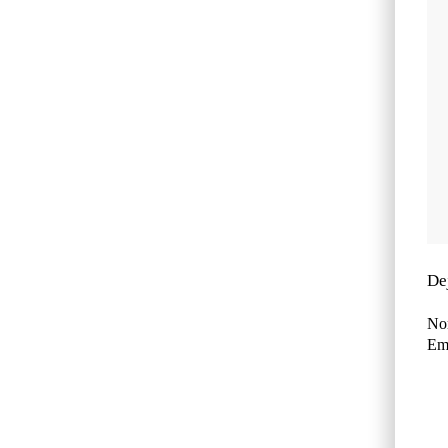
De
No
Ema