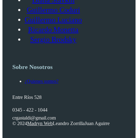
Diana Slavkin
Guillermo Coduri
Guillermo Luciano
Ricardo Monetta
Sergio Brodsky
Sobre Nosotros
¿Quienes somos?
Entre Ríos 528
0345 - 422 - 1044
crgastaldi@gmail.com
© 2024
Madryn Web
Leandro Zorrilla
Juan Aguirre