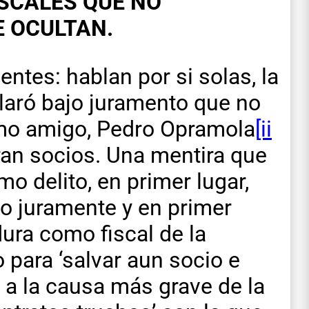
ISCALES QUE NO
E OCULTAN.
ntes: hablan por si solas, la
laró bajo juramento que no
imo amigo, Pedro Opramola
[ii
an socios. Una mentira que
mo delito, en primer lugar,
o juramente y en primer
dura como fiscal de la
o para ‘salvar aun socio e
 a la causa más grave de la