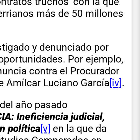
ontratos truchos’ con la que
errianos más de 50 millones
stigado y denunciado por
oportunidades. Por ejemplo,
uncia contra el Procurador
ge Amílcar Luciano García
[iv]
.
 del año pasado
 Ineficiencia judicial,
n política
[v]
en la que da