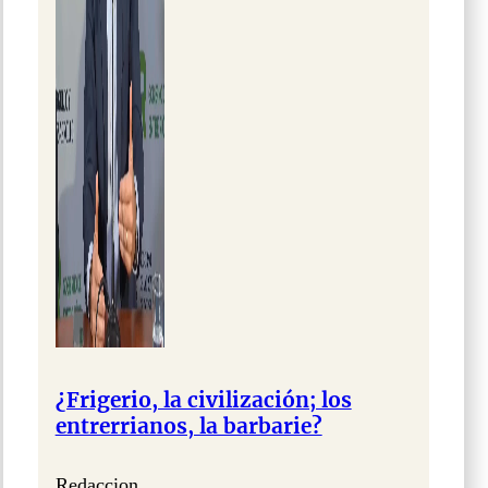
¿Frigerio, la civilización; los
entrerrianos, la barbarie?
Redaccion