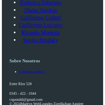
Federico Odorisio
Diana Slavkin
Guillermo Coduri
Guillermo Luciano
Ricardo Monetta
Sergio Brodsky
Sobre Nosotros
¿Quienes somos?
Entre Ríos 528
0345 - 422 - 1044
crgastaldi@gmail.com
© 2024
Madryn Web
Leandro Zorrilla
Juan Aguirre