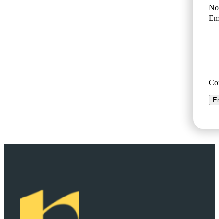
No
Ema
Co