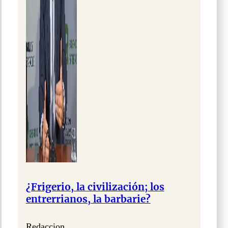
¿Frigerio, la civilización; los
entrerrianos, la barbarie?
Redaccion